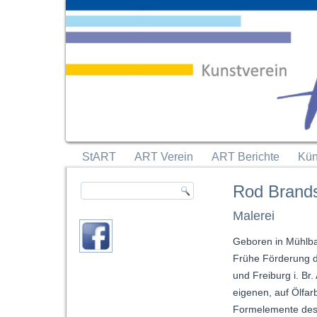
StART
ART Verein
ART Berichte
Kün
Rod Brand
Malerei
Geboren in Mühlba
Frühe Förderung de
und Freiburg i. Br
eigenen, auf Ölfar
Formelemente des