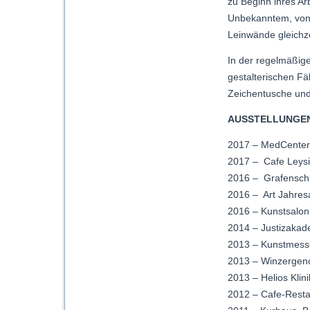
zu Beginn ihres Ar
Unbekanntem, von 
Leinwände gleichzei
In der regelmäßige
gestalterischen Fä
Zeichentusche und 
AUSSTELLUNGE
2017 – MedCenter 
2017 – Cafe Leysie
2016 – Grafenschlö
2016 – Art Jahres
2016 – Kunstsalon
2014 – Justizakad
2013 – Kunstmesse
2013 – Winzergeno
2013 – Helios Klin
2012 – Cafe-Restau