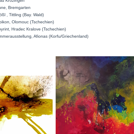
ad Krozingen
une, Bremgarten
l , Tittling (Bay. Wald)
bikon, Olomouc (Tschechien)
yrint, Hradec Kralove (Tschechien)
mmerausstellung, Afionas (Korfu/Griechenland)