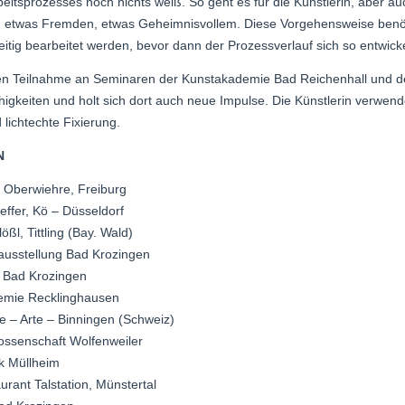
beitsprozesses noch nichts weiß. So geht es für die Künstlerin, aber a
etwas Fremden, etwas Geheimnisvollem. Diese Vorgehensweise benöti
tig bearbeitet werden, bevor dann der Prozessverlauf sich so entwickelt,
n Teilnahme an Seminaren der Kunstakademie Bad Reichenhall und der 
higkeiten und holt sich dort auch neue Impulse. Die Künstlerin verwende
lichtechte Fixierung.
N
Oberwiehre, Freiburg
ffer, Kö – Düsseldorf
ßl, Tittling (Bay. Wald)
ausstellung Bad Krozingen
 Bad Krozingen
emie Recklinghausen
 – Arte – Binningen (Schweiz)
ssenschaft Wolfenweiler
ik Müllheim
rant Talstation, Münstertal