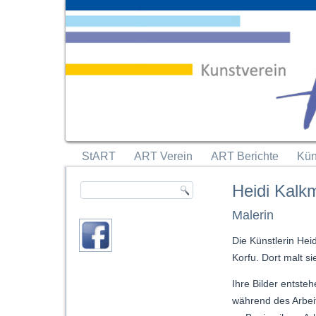
StART
ART Verein
ART Berichte
Kün
Heidi Kalk
Malerin
Die Künstlerin Hei
Korfu. Dort malt si
Ihre Bilder entste
während des Arbei