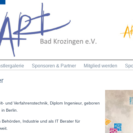
stlergalerie
Sponsoren & Partner
Mitglied werden
Spo
er
t- und Verfahrenstechnik, Diplom Ingenieur, geboren
in Berlin.
n Behörden, Industrie und als IT Berater für
eit.