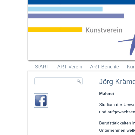
StART
ART Verein
ART Berichte
Kün
Jörg Kräm
Malerei
Studium der Umwel
und aufgewachsen 
Berufstätigkeiten i
Unternehmen weltw